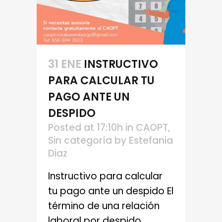
31 ENE
INSTRUCTIVO
PARA CALCULAR TU
PAGO ANTE UN
DESPIDO
Posted at 17:10h
in
CAOPT
,
Sin categoría
by
Estefania
Diaz
Instructivo para calcular
tu pago ante un despido El
término de una relación
laboral por despido