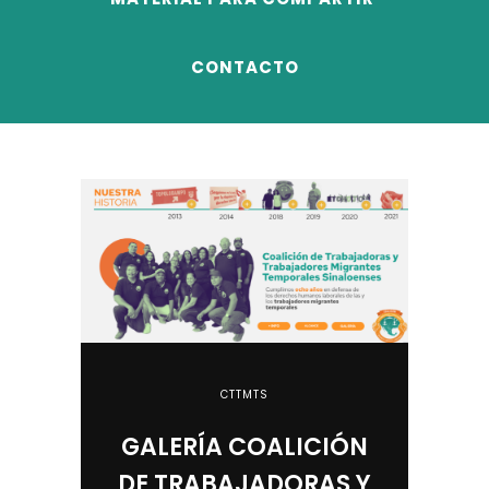
CONTACTO
CTTMTS
VA
GALERÍA COALICIÓN
¿C
 EL
DE TRABAJADORAS Y