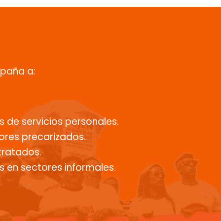
mpaña a:
 de servicios personales.
ores precarizados.
tratados.
 en sectores informales.
.