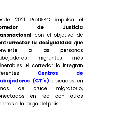
esde 2021 ProDESC impulsa el
orredor de Justicia
ransnacional
con el objetivo de
ontrarrestar la desigualdad
que
onvierte a las personas
rabajadoras migrantes más
lnerables. El corredor lo integran
iferentes
Centros de
rabajadores (CT´s)
ubicados en
onas de cruce migratorio,
onectados en red con otros
ntros a lo largo del país.