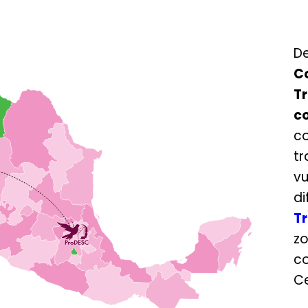
D
C
T
c
c
t
vu
d
T
z
c
Ce