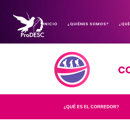
INICIO
¿QUIÉNES SOMOS?
¿QU
CO
¿QUÉ ES EL CORREDOR?