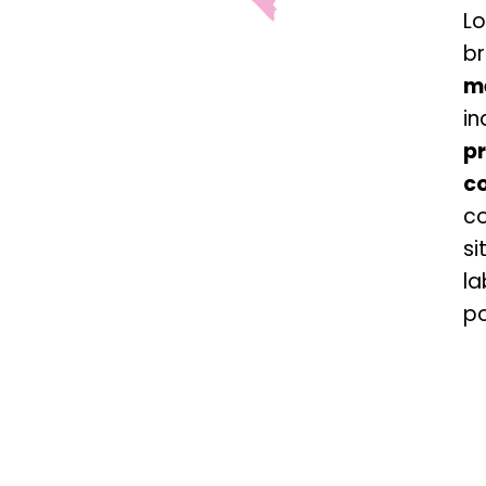
L
b
m
in
p
c
co
s
la
po