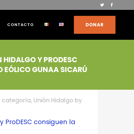
DONAR
CONTACTO
N HIDALGO Y PRODESC
O EÓLICO GUNAA SICARÚ
n categoría
,
Unión Hidalgo
by
y ProDESC consiguen la