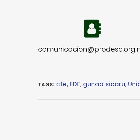
comunicacion@prodesc.org.
cfe
,
EDF
,
gunaa sicaru
,
Uni
TAGS: