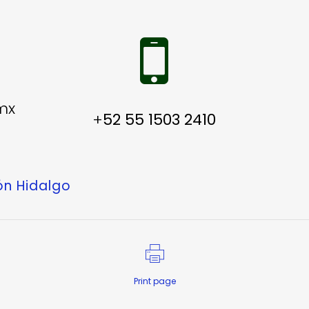
mx
+
52 55 1503 2410
ón Hidalgo
Print page