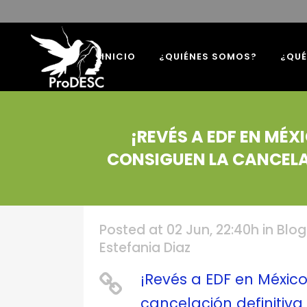
INICIO
¿QUIÉNES SOMOS?
¿QU
¡REVÉS A EDF EN MÉ
CONSIGUEN LA CANCELA
Posted at 02 Jun, 22:40h
in
Blog
Estefania Diaz
¡Revés a EDF en Méxic
cancelación definitiv