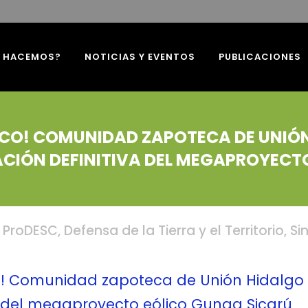
É HACEMOS?
NOTICIAS Y EVENTOS
PUBLICACIONES
XICO! COMUNIDAD ZAPOTECA DE UNIÓ
CIÓN DEFINITIVA DEL MEGAPROYECT
 ProDESC
,
Defensa de la Tierra y el Territorio
,
Si
o! Comunidad zapoteca de Unión Hidalgo 
a del megaproyecto eólico Gunaa Sicarú