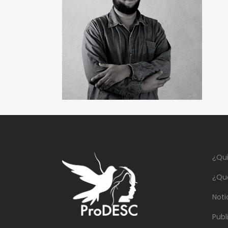
¿Qu
¿Qu
Noti
Publ