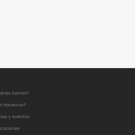
iénes Somos?
é Hacemos?
cias y eventos
icaciones