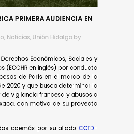
ICA PRIMERA AUDIENCIA EN
io
,
Noticias
,
Unión Hidalgo
by
e Derechos Económicos, Sociales y
os (ECCHR en inglés) por conducto
ncesas de París en el marco de la
e 2020 y que busca determinar la
y de vigilancia francesa y abusos a
xaca, con motivo de su proyecto
as además por su aliado
CCFD-