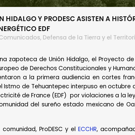
 HIDALGO Y PRODESC ASISTEN A HISTÓR
NERGÉTICO EDF
Comunicados
,
Defensa de la Tierra y el Territor
na zapoteca de Unión Hidalgo, el Proyecto d
 Europeo de Derechos Constitucionales y Human
entaron a la primera audiencia en cortes fra
Istmo de Tehuantepec interpuso en octubre d
tricité de France (EDF) por violaciones a la le
omunidad del sureño estado mexicano de Oa
la comunidad, ProDESC y el
ECCHR
, acompañad