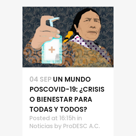
04 SEP
UN MUNDO
POSCOVID-19: ¿CRISIS
O BIENESTAR PARA
TODAS Y TODOS?
Posted at 16:15h
in
Noticias
by
ProDESC A.C.