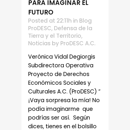
PARA IMAGINAR EL
FUTURO
Posted at 22:11h
in
Blog
ProDESC
,
Defensa de la
Tierra y el Territorio
,
Noticias
by
ProDESC A.C.
Verónica Vidal Degiorgis
Subdirectora Operativa
Proyecto de Derechos
Económicos Sociales y
Culturales A.C. (ProDESC) “
¡Vaya sorpresa la mía! No
podía imaginarme que
podrías ser así. Según
dices, tienes en el bolsillo