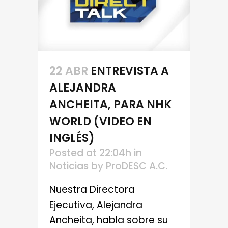
22 ABR
ENTREVISTA A
ALEJANDRA
ANCHEITA, PARA NHK
WORLD (VIDEO EN
INGLÉS)
Posted at 22:04h
in
Noticias
by
ProDESC A.C.
Nuestra Directora
Ejecutiva, Alejandra
Ancheita, habla sobre su