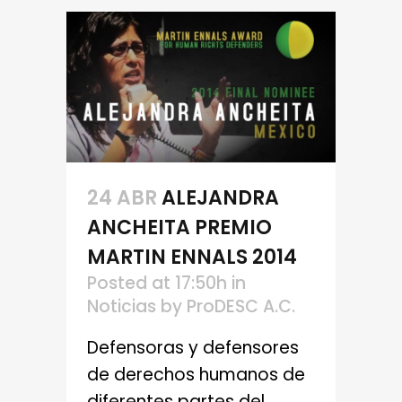
24 ABR
ALEJANDRA
ANCHEITA PREMIO
MARTIN ENNALS 2014
Posted at 17:50h
in
Noticias
by
ProDESC A.C.
Defensoras y defensores
de derechos humanos de
diferentes partes del