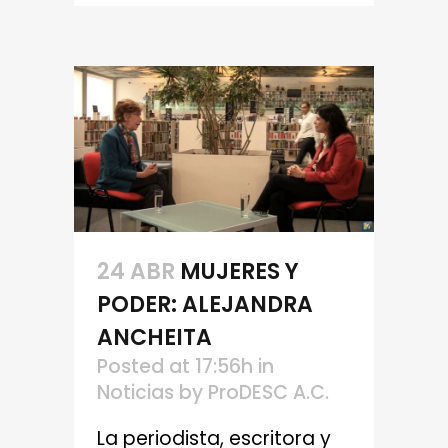
24 ABR
MUJERES Y
PODER: ALEJANDRA
ANCHEITA
Posted at 17:56h
in
Noticias
by
ProDESC A.C.
La periodista, escritora y