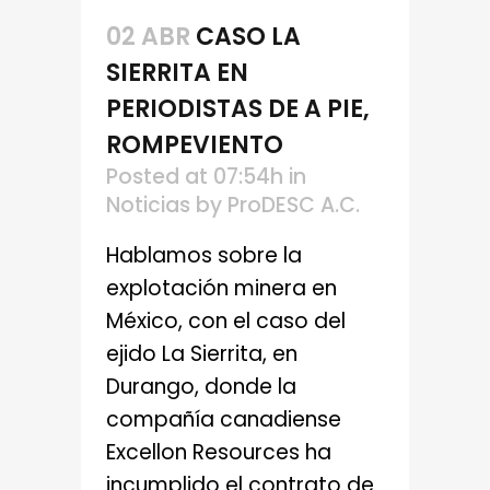
02 ABR
CASO LA
SIERRITA EN
PERIODISTAS DE A PIE,
ROMPEVIENTO
Posted at 07:54h
in
Noticias
by
ProDESC A.C.
Hablamos sobre la
explotación minera en
México, con el caso del
ejido La Sierrita, en
Durango, donde la
compañía canadiense
Excellon Resources ha
incumplido el contrato de