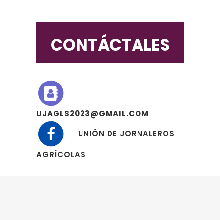
as
 y
CONTÁCTALES
to
UJAGLS2023@GMAIL.COM
UNIÓN DE JORNALEROS
AGRÍCOLAS