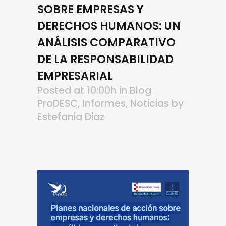
SOBRE EMPRESAS Y
DERECHOS HUMANOS: UN
ANÁLISIS COMPARATIVO
DE LA RESPONSABILIDAD
EMPRESARIAL
Posted at 10:00h
in
Blog
ProDESC
,
Informes
,
Noticias
by
Estefania Diaz