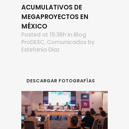
ACUMULATIVOS DE
MEGAPROYECTOS EN
MÉXICO
Posted at 15:36h
in
Blog
ProDESC
,
Comunicados
by
Estefania Diaz
DESCARGAR FOTOGRAFÍAS