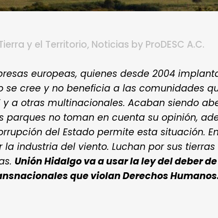
ierra y el Territorio
,
Noticias
by
ProDESC A.C.
mpresas europeas, quienes desde 2004 implanta
 se cree y no beneficia a las comunidades qu
E y a otras multinacionales. Acaban siendo ab
 parques no toman en cuenta su opinión, ade
orrupción del Estado permite esta situación. 
 industria del viento. Luchan por sus tierras 
ras.
Unión Hidalgo va a usar la ley del deber d
ransnacionales que violan Derechos Humanos