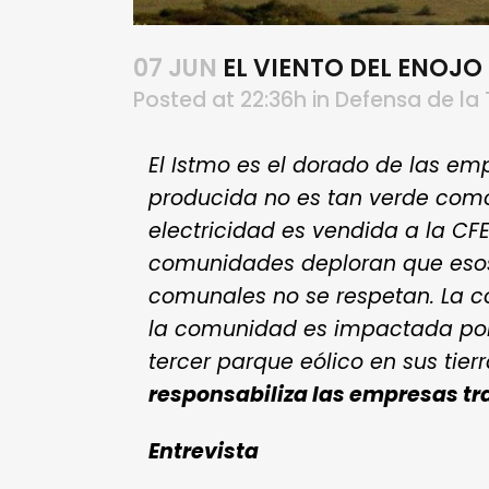
07 JUN
EL VIENTO DEL ENOJO
Posted at 22:36h
in
Defensa de la T
El Istmo es el dorado de las e
producida no es tan verde como
electricidad es vendida a la CF
comunidades deploran que esos
comunales no se respetan. La c
la comunidad es impactada por la
tercer parque eólico en sus tier
responsabiliza las empresas t
Entrevista