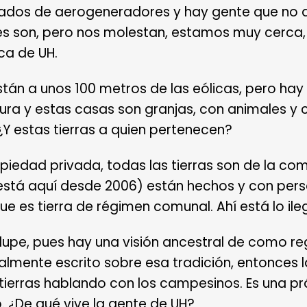
ados de aerogeneradores y hay gente que no d
es son, pero nos molestan, estamos muy cerca
ca de UH.
stán a unos 100 metros de las eólicas, pero ha
ura y estas casas son granjas, con animales y c
¿Y estas tierras a quien pertenecen?
opiedad privada, todas las tierras son de la co
stá aquí desde 2006) están hechos y con per
ue es tierra de régimen comunal. Ahí está lo ileg
upe, pues hay una visión ancestral de como regir
almente escrito sobre esa tradición, entonces
as tierras hablando con los campesinos. Es una p
o. ¿De qué vive la gente de UH?