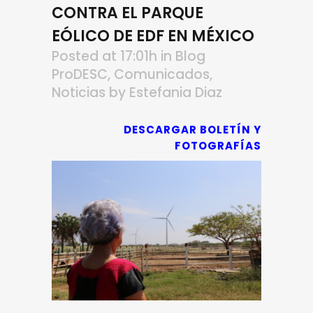
CONTRA EL PARQUE
EÓLICO DE EDF EN MÉXICO
Posted at 17:01h
in
Blog
ProDESC
,
Comunicados
,
Noticias
by
Estefania Diaz
DESCARGAR BOLETÍN Y
FOTOGRAFÍAS