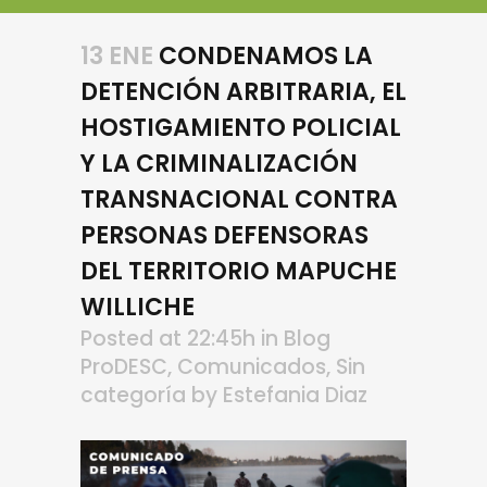
13 ENE
CONDENAMOS LA
DETENCIÓN ARBITRARIA, EL
HOSTIGAMIENTO POLICIAL
Y LA CRIMINALIZACIÓN
TRANSNACIONAL CONTRA
PERSONAS DEFENSORAS
DEL TERRITORIO MAPUCHE
WILLICHE
Posted at 22:45h
in
Blog
ProDESC
,
Comunicados
,
Sin
categoría
by
Estefania Diaz