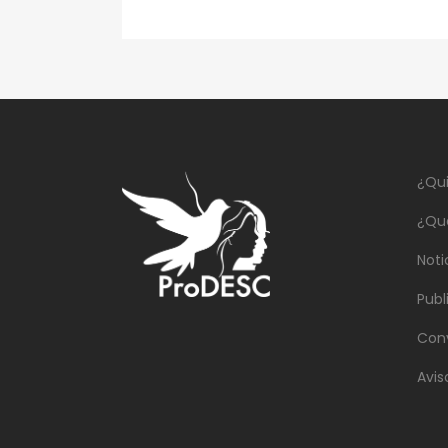
¿Qu
¿Qu
Noti
Publ
Con
Avis