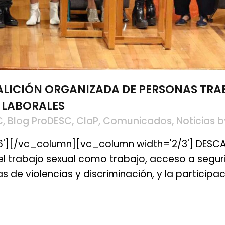
ALICIÓN ORGANIZADA DE PERSONAS TRA
 LABORALES
C
,
Blog ProDESC
,
ClaP
,
Comunicados
,
Noticias
b
6'][/vc_column][vc_column width='2/3'] DESC
l trabajo sexual como trabajo, acceso a segurid
 de violencias y discriminación, y la participa