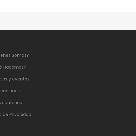
iénes Somos?
é Hacemos?
cias y eventos
icaciones
vocatorias
o de Privacidad