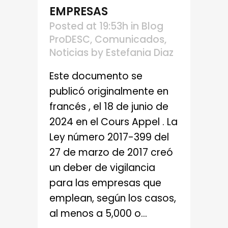
EMPRESAS
Posted at 19:53h
in
Blog
ProDESC
,
Comunicados
,
Noticias
by
Estefania Diaz
Este documento se
publicó originalmente en
francés , el 18 de junio de
2024 en el Cours Appel . La
Ley número 2017-399 del
27 de marzo de 2017 creó
un deber de vigilancia
para las empresas que
emplean, según los casos,
al menos a 5,000 o...