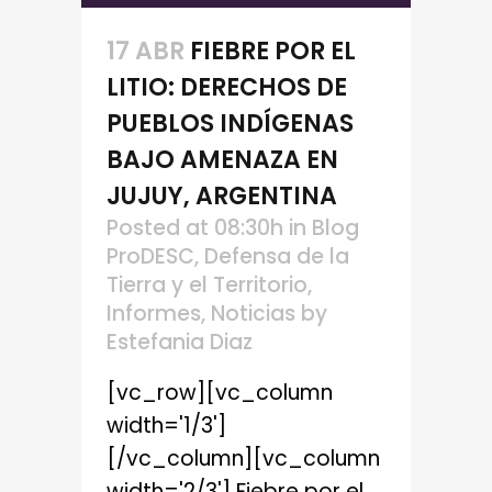
17 ABR
FIEBRE POR EL
LITIO: DERECHOS DE
PUEBLOS INDÍGENAS
BAJO AMENAZA EN
JUJUY, ARGENTINA
Posted at 08:30h
in
Blog
ProDESC
,
Defensa de la
Tierra y el Territorio
,
Informes
,
Noticias
by
Estefania Diaz
[vc_row][vc_column
width='1/3']
[/vc_column][vc_column
width='2/3'] Fiebre por el