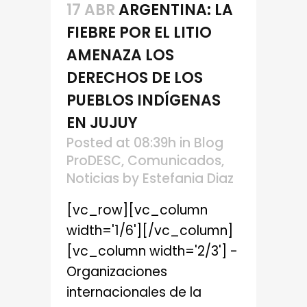
17 ABR
ARGENTINA: LA
FIEBRE POR EL LITIO
AMENAZA LOS
DERECHOS DE LOS
PUEBLOS INDÍGENAS
EN JUJUY
Posted at 08:39h
in
Blog
ProDESC
,
Comunicados
,
Noticias
by
Estefania Diaz
[vc_row][vc_column
width='1/6'][/vc_column]
[vc_column width='2/3'] -
Organizaciones
internacionales de la