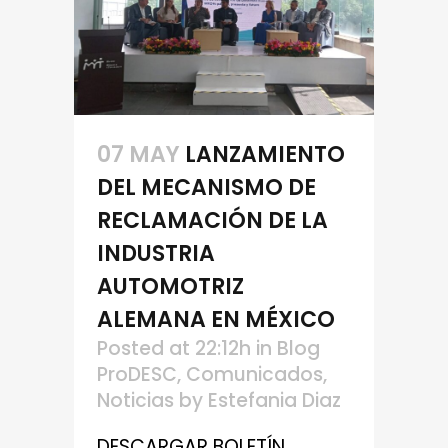
07 MAY
LANZAMIENTO
DEL MECANISMO DE
RECLAMACIÓN DE LA
INDUSTRIA
AUTOMOTRIZ
ALEMANA EN MÉXICO
Posted at 22:12h
in
Blog
ProDESC
,
Comunicados
,
Noticias
by
Estefania Diaz
DESCARGAR BOLETÍN