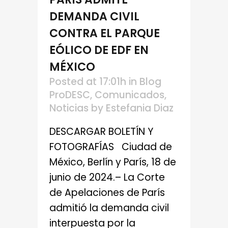
DEMANDA CIVIL
CONTRA EL PARQUE
EÓLICO DE EDF EN
MÉXICO
Posted at 17:01h
in
Blog
ProDESC
,
Comunicados
,
Noticias
by
Estefania Diaz
DESCARGAR BOLETÍN Y
FOTOGRAFÍAS Ciudad de
México, Berlín y París, 18 de
junio de 2024.– La Corte
de Apelaciones de París
admitió la demanda civil
interpuesta por la