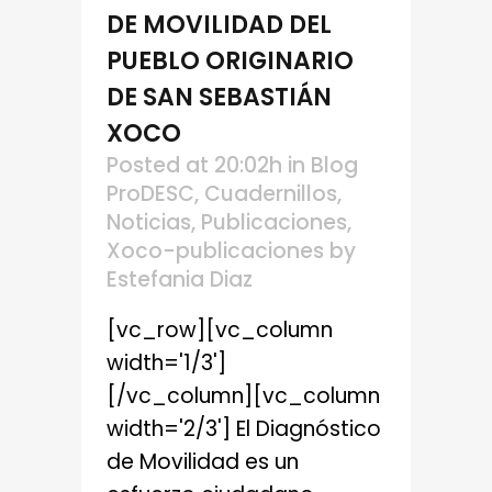
DE MOVILIDAD DEL
PUEBLO ORIGINARIO
DE SAN SEBASTIÁN
XOCO
Posted at 20:02h
in
Blog
ProDESC
,
Cuadernillos
,
Noticias
,
Publicaciones
,
Xoco-publicaciones
by
Estefania Diaz
[vc_row][vc_column
width='1/3']
[/vc_column][vc_column
width='2/3'] El Diagnóstico
de Movilidad es un