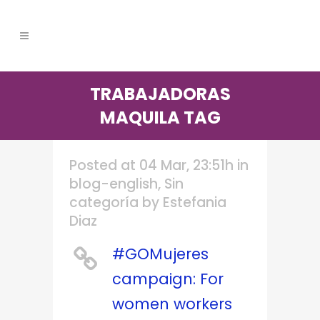
TRABAJADORAS
MAQUILA TAG
Posted at 04 Mar, 23:51h
in
blog-english
,
Sin
categoría
by
Estefania
Diaz
#GOMujeres
campaign: For
women workers